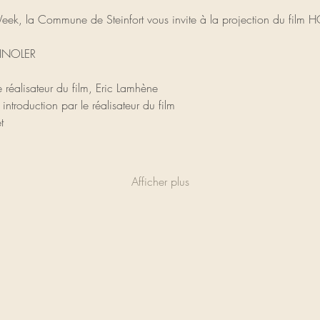
eek, la Commune de Steinfort vous invite à la projection du film
INOLER
réalisateur du film, Eric Lamhène
troduction par le réalisateur du film
t
Afficher plus