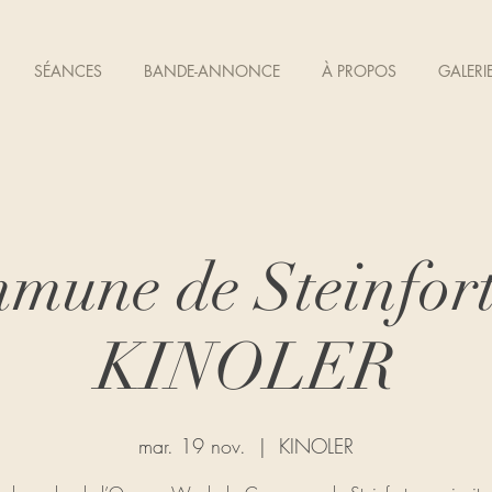
SÉANCES
BANDE-ANNONCE
À PROPOS
GALERI
mune de Steinfor
KINOLER
mar. 19 nov.
  |  
KINOLER