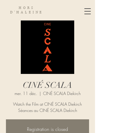
HORS
D'HALEINE
CINÉ SCALA
mer. 11 déc.
  |  
CINÉ SCALA Diekirch
Watch the Film at CINÉ SCALA Diekirch
Séances au CINÉ SCALA Diekirch
Registration is closed