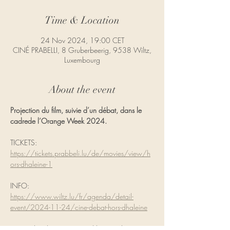
Time & Location
24 Nov 2024, 19:00 CET
CINÉ PRABELLI, 8 Gruberbeerig, 9538 Wiltz,
Luxembourg
About the event
Projection du film, suivie d’un débat, dans le 
cadrede l’Orange Week 2024.
TICKETS:
https://tickets.prabbeli.lu/de/movies/view/h
ors-dhaleine-1
INFO:
https://www.wiltz.lu/fr/agenda/detail-
event/2024-11-24/cine-debat-hors-dhaleine
« Hors d’Haleine » raconte l’histoire d’Emma, 